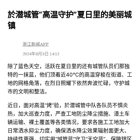
跳
於潜城管“高温守护”夏日里的美丽城
至
镇
内
容
浙江新闻APP
2024年8月5日 14:13
除了蓝色天空，活跃在夏日里的还有城管队员们那独
特的一抹蓝，他们顶着近40℃的高温穿梭在街道、工
地的网格角落，在烈日照耀下依然奔波忙碌，守护城
市的文明和整洁。
近日，面对高温“烤”验，於潜城管中队各队员不惧炎
热，加大巡查力度，严查工地防尘降尘措施、渣土车
辆运输、裸土覆盖等各类情况，要求各施工工地加大
日常洒水抑尘力度，确保洒水降尘效果辐射面更大、
持续性更强，切实用“城管蓝”守卫“天空蓝”，保障辖区