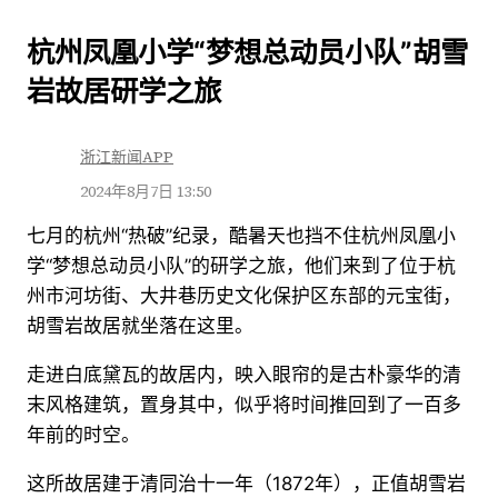
跳
杭州凤凰小学“梦想总动员小队”胡雪
至
岩故居研学之旅
内
容
浙江新闻APP
2024年8月7日 13:50
七月的杭州“热破”纪录，酷暑天也挡不住杭州凤凰小
学“梦想总动员小队”的研学之旅，他们来到了位于杭
州市河坊街、大井巷历史文化保护区东部的元宝街，
胡雪岩故居就坐落在这里。
走进白底黛瓦的故居内，映入眼帘的是古朴豪华的清
末风格建筑，置身其中，似乎将时间推回到了一百多
年前的时空。
这所故居建于清同治十一年（1872年），正值胡雪岩