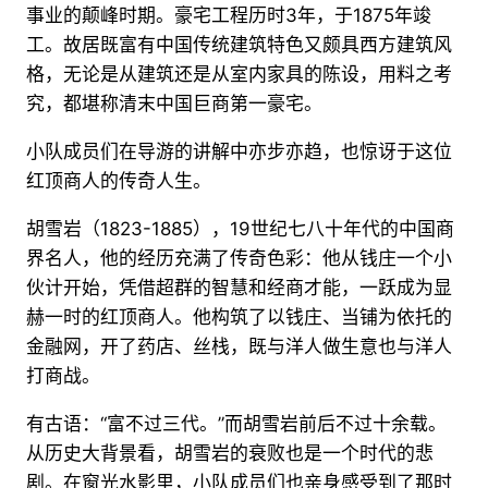
事业的颠峰时期。豪宅工程历时3年，于1875年竣
工。故居既富有中国传统建筑特色又颇具西方建筑风
格，无论是从建筑还是从室内家具的陈设，用料之考
究，都堪称清末中国巨商第一豪宅。
小队成员们在导游的讲解中亦步亦趋，也惊讶于这位
红顶商人的传奇人生。
胡雪岩（1823-1885），19世纪七八十年代的中国商
界名人，他的经历充满了传奇色彩：他从钱庄一个小
伙计开始，凭借超群的智慧和经商才能，一跃成为显
赫一时的红顶商人。他构筑了以钱庄、当铺为依托的
金融网，开了药店、丝栈，既与洋人做生意也与洋人
打商战。
有古语：“富不过三代。”而胡雪岩前后不过十余载。
从历史大背景看，胡雪岩的衰败也是一个时代的悲
剧。在窗光水影里，小队成员们也亲身感受到了那时