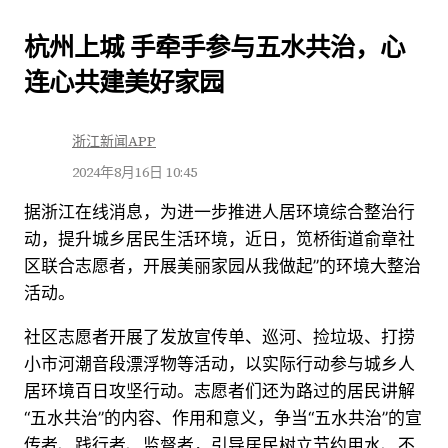
跳
杭州上城 手牵手参与五水共治，心
至
连心共建美好家园
内
容
浙江新闻APP
2024年8月16日 10:45
据浙江在线消息，为进一步推进人居环境综合整治行
动，提升城乡居民生活环境，近日，笕桥街道俞章社
区联合志愿者，开展美丽家园从我做起”的环境大整治
活动。
社区志愿者开展了发放宣传单、巡河、捡垃圾、打捞
小市河潮音段漂浮物等活动，以实际行动参与城乡人
居环境百日攻坚行动。志愿者们还为路过的居民讲解
“五水共治”的内容、作用和意义，争当“五水共治”的宣
传者、践行者、监督者，引导居民树立节约用水、不