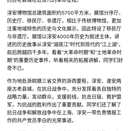
的古老县城在近现代的革命征程。
淳安博物馆总建筑面积约5700平方米，展馆分序厅、
历史厅、移民厅、非遗厅，相比于传统博物馆，更加
注重地域特色的历史与文化展示，因此特设了移民厅
与非遗厅。展馆以淳安4000年历史为叙述主体，讲
述的历史故事从淳安“湖底江”时代到现代的“江上湖”，
前后跨越四千多年。看着“大革命时期”和“土地革命时
期”的重要历史事件，听着相关的拓展讲解，同学们好
奇不已。
作为地处浙皖赣三省交界的浙西要枢，淳安、遂安两
座古老县城，在抗日战争中，充分发挥着各自独特的
战略力量，发动群众，支援前线，抗击日寇、救护盟
军，为抗战的胜利作出了重要贡献。同学们还了解了
抗日战争和解放战争中在上海、淳安一带负责情报工
作的共产党员李白的光荣事迹。