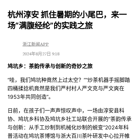
跳
杭州淳安 抓住暑期的小尾巴，来一
至
场“满腹经纶”的实践之旅
内
容
浙江新闻APP
2024年8月27日 9:18
鸠坑乡：茶韵传承与创新的奇妙之旅
“哇，我们鸠坑种竟然上过太空？”“炒茶机器手摇脚踏
四桶揉捻机竟然是我们严村村人严文克与严文爽在
1953年共同创造”。
日前，在孩子们一声声惊叹声中，一场由淳安县科
协、鸠坑乡科协及鸠坑乡社工站联合开展的“茶韵传承
与创新：从手工炒制到机械化炒制的蜕变”2024年科
普活动在鸠坑茶博馆与浙大百川茶叶研发中心拉开帷