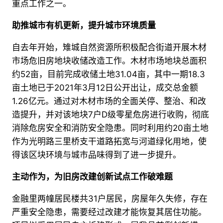
重点工作之一。
助推
城市有机更新，
提升城市环境质量
自去年开始，雉城自然资源所积极配合街道开展木材
市场危旧房地块收储改造工作。木材市场地块总面积
约52亩，目前完成收储土地31.04亩，其中一期18.3
亩土地已于2021年3月12日公开出让，成交总金额
1.26亿元。通过对木材市场的全面关停、整治、和改
造提升，并对该地块7户D级零星危房进行收购，彻底
消除危房安全和消防安全隐患。同时利用约20亩土地
作为光明路三里桥支干道路拓宽与河道绿化用地，使
得该区块环境与城市品味得到了进一步提升。
主动作为，为旧房改建创新试点工作
破难题
金融里两幢居民楼共31户居民，房屋年久失修，存在
严重安全隐患，需要经过改建才能恢复其居住功能。