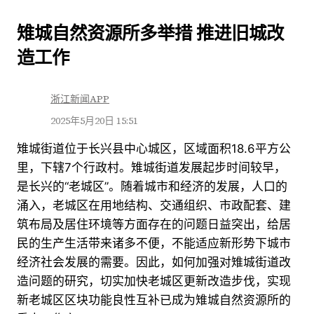
跳
雉城自然资源所多举措 推进旧城改
至
造工作
内
容
浙江新闻APP
2025年5月20日 15:51
雉城街道位于长兴县中心城区，区域面积18.6平方公
里，下辖7个行政村。雉城街道发展起步时间较早，
是长兴的“老城区”。随着城市和经济的发展，人口的
涌入，老城区在用地结构、交通组织、市政配套、建
筑布局及居住环境等方面存在的问题日益突出，给居
民的生产生活带来诸多不便，不能适应新形势下城市
经济社会发展的需要。因此，如何加强对雉城街道改
造问题的研究，切实加快老城区更新改造步伐，实现
新老城区区块功能良性互补已成为雉城自然资源所的