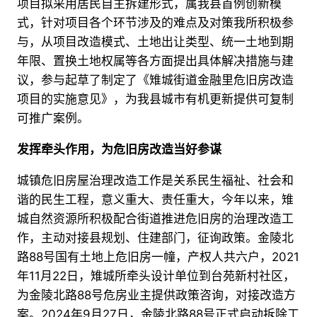
项目拟采用居民自主拆建形式，属我县首例创新模
式，针对项目各个环节涉及的难点及对策我所积极参
与，从项目改造模式、土地出让类型、统一土地到期
年限、置换土地权属等各方面提出具体解决措施与建
议，参与起草了制定了《雉城街道金融里危旧房改造
项目的实施意见》，为我县城市有机更新提供可复制
可推广案例。
发挥牵头作用，为危旧房改造当好参谋
城镇危旧房屋治理改造工作是关系民生福祉、社会和
谐的民生工程，意义重大、责任重大，今年以来，雉
城自然资源所积极配合街道推进危旧房的治理改造工
作，主动对接县规划、住建部门，征询政策。金陵北
路88号国有土地上危旧房一幢，产权人共六户，2021
年11月22日，雉城所牵头设计单位到台苑新村社区，
为金陵北路88号危房业主提供政策咨询，对接改造方
案。2024年9月27日，金陵北路88号正式启动拆除工